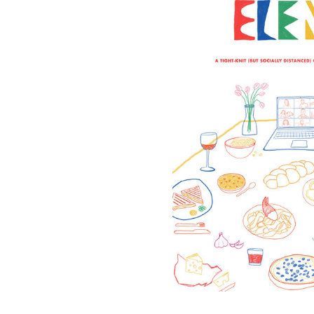
Esprit de communauté
Une semaine plus tard, les restos amis du Elena se
s’est rencontré sur Zoom pour parler de l’idée de
Stephanie. On a commencé à envoyer des courriels
restaurants pour savoir s’ils avaient le temps de
Pour le livre
Elena et compagnie: recettes d’une co