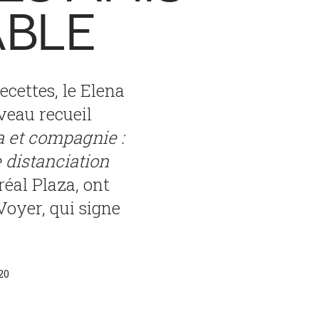
ABLE
ecettes, le Elena
veau recueil
a et compagnie :
 distanciation
réal Plaza, ont
Voyer, qui signe
20