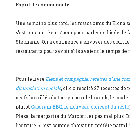
distanciation sociale
, elle a récolté 27 recettes de 
oeufs brouillés du Larrys pour le brunch, le poule
plutôt
Casgrain BBQ, le nouveau concept du resto
Plaza, la margarita du Marconi, et pas mal plus. D
l’auteure. «C’est comme choisir un préféré parmi m
le gâteau au pamplemousse et Amermelade
de la
c’est super simple! Je n’avais jamais fait de gâtea
es enfant avec tes parents.» Elle a cuisiné les emp
mais pas compliqué!» – et elle craque pour le gr
décadent!».