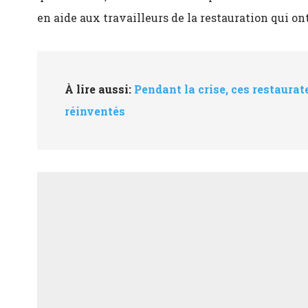
en aide aux travailleurs de la restauration qui on
À lire aussi:
Pendant la crise, ces restaura
réinventés
Puisqu’elle avait déjà les photos (magnifiques, d
recettes, le lancement de ce livre s’est fait ass
miettes. Visiblement, le public s’ennuyait du rest
célèbres du resto, comme Antoni Porowsky de la
Matty Matheson et les membres de la rédaction