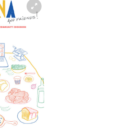
 manifestent. Ils veulent aussi aider. «On
 faire un deuxième livre, se remémore
 à plusieurs de nos proches qui ont des
 nous envoyer une recette.»
mmunauté tissée serrée en temps de