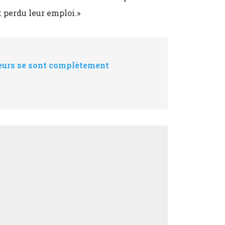
t perdu leur emploi.»
teurs se sont complètement
e la photographe Dominique Lafond) et les
ez rapidement: en une semaine et quelques
aurant et de ses plats! Grâce aux amis
 populaire émission
Queer Eye
, le chef
 du magazine américain
Bon Appétit
(salut