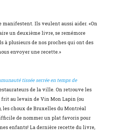
restaurateurs de la ville. On retrouve les
t frit au levain de Vin Mon Lapin (ou
), les choux de Bruxelles du Montréal
ifficile de nommer un plat favoris pour
es enfants! La dernière recette du livre,
 Pâtisserie Rhubarbe est vraiment bon et
u à part ceux en boîte que tu fais quand tu
anadas du Beba – «c’est plus un ‘projet’,
illed cheese du McKiernan, «vraiiiment