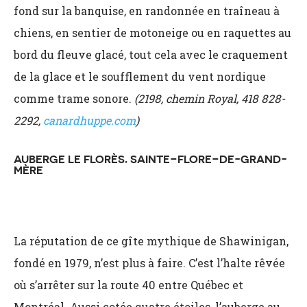
fond sur la banquise, en randonnée en traîneau à
chiens, en sentier de motoneige ou en raquettes au
bord du fleuve glacé, tout cela avec le craquement
de la glace et le soufflement du vent nordique
comme trame sonore.
(2198, chemin Royal, 418 828-
2292,
canardhuppe.com
)
AUBERGE LE FLORÈS,
SAINTE
–
FLORE
–
DE-GRAND-
MÈRE
La réputation de ce gîte mythique de Shawinigan,
fondé en 1979, n’est plus à faire. C’est
l’halte rêvée
où s’arrêter sur la route 40 entre Québec et
Montréal. Aussi cotée quatre étoiles, l’auberge au