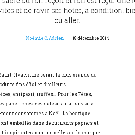
acré où l’on reçoit et l’on est reçu. Une 
ités et de ravir ses hôtes, à condition, bi
où aller.
Noémie C. Adrien
18 décembre 2014
 Saint-Hyacinthe serait la plus grande du
duits fins d’ici et d’ailleurs
ces, antipasti, truffes… Pour les Fêtes,
 des panettones, ces gâteaux italiens aux
llement consommés à Noël. La boutique
sont emballés dans de rutilants papiers et
et inspirantes, comme celles de la marque