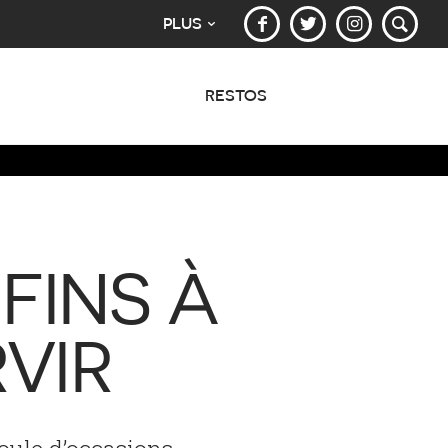
PLUS
RESTOS
 FINS À
VIR