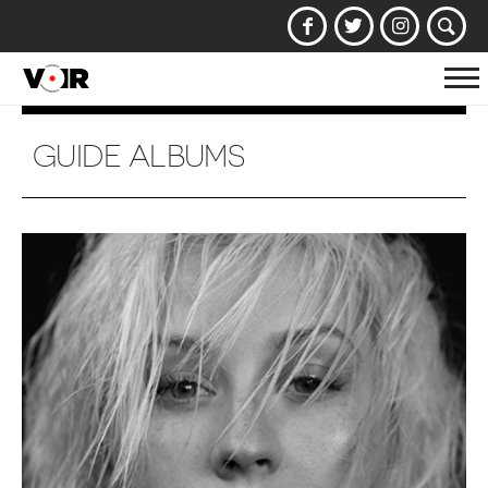
Af
la
na
GUIDE ALBUMS