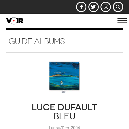
Af
la
na
GUIDE ALBUMS
LUCE DUFAULT
BLEU
Lunou/Dep, 2004