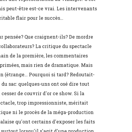
Mais peut-être est-ce vrai. Les intervenants
ritable flair pour le succès…
ur pensée? Que craignent-ils? De mordre
 collaborateurs? La critique du spectacle
ain de la première, les commentaires
xprimées, mais rien de dramatique. Mais
on (étrange… Pourquoi si tard? Redoutait-
ti du sac: quelques-uns ont osé dire tout
 cesser de couvrir d'or ce show. Si la
ectacle, trop impressionniste, méritait
itique ni le procès de la méga-production
malaise qu'ont certains d'exposer les faits
 surtout lorsqu'il s'agit d'une production