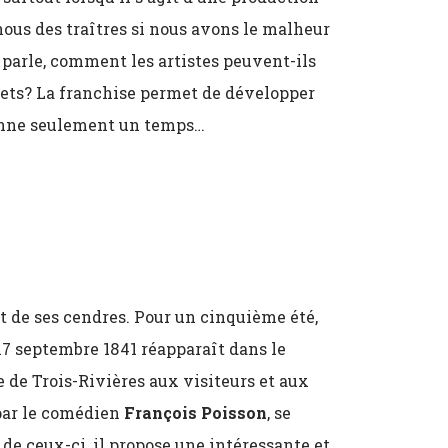
ous des traîtres si nous avons le malheur
parle, comment les artistes peuvent-ils
mets? La franchise permet de développer
tionne seulement un temps…
t de ses cendres. Pour un cinquième été,
e 17 septembre 1841 réapparaît dans le
e de Trois-Rivières aux visiteurs et aux
 par le comédien
François Poisson
, se
 de ceux-ci, il propose une intéressante et