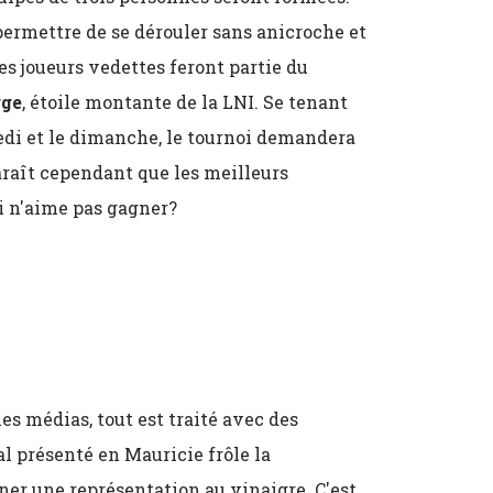
 permettre de se dérouler sans anicroche et
es joueurs vedettes feront partie du
ge
, étoile montante de la LNI. Se tenant
amedi et le dimanche, le tournoi demandera
araît cependant que les meilleurs
i n'aime pas gagner?
les médias, tout est traité avec des
al présenté en Mauricie frôle la
urner une représentation au vinaigre. C'est