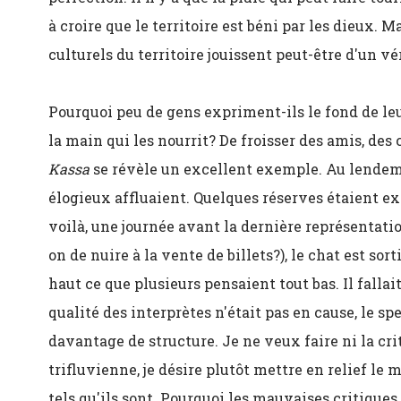
à croire que le territoire est béni par les dieux. 
culturels du territoire jouissent peut-être d'un vé
Pourquoi peu de gens expriment-ils le fond de le
la main qui les nourrit? De froisser des amis, des
Kassa
se révèle un excellent exemple. Au lendem
élogieux affluaient. Quelques réserves étaient e
voilà, une journée avant la dernière représentati
on de nuire à la vente de billets?), le chat est sor
haut ce que plusieurs pensaient tout bas. Il fallait
qualité des interprètes n'était pas en cause, le sp
davantage de structure. Je ne veux faire ni la cr
trifluvienne, je désire plutôt mettre en relief le 
tels qu'ils sont. Pourquoi les mauvaises critiques,