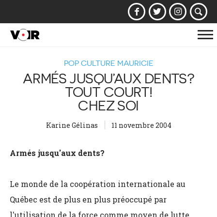
Af
la
POP CULTURE MAURICIE
na
ARMÉS JUSQU’AUX DENTS?
TOUT COURT!
CHEZ SOI
Karine Gélinas
11 novembre 2004
Armés jusqu'aux dents?
Le monde de la coopération internationale au
Québec est de plus en plus préoccupé par
l'utilisation de la force comme moyen de lutte