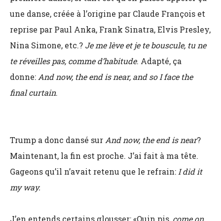
une danse, créée à l’origine par Claude François et
reprise par Paul Anka, Frank Sinatra, Elvis Presley,
Nina Simone, etc.?
Je me lève et je te bouscule, tu ne
te réveilles pas, comme d’habitude
. Adapté, ça
donne:
And now, the end is near, and so I face the
final curtain
.
Trump a donc dansé sur
And now, the end is near
?
Maintenant, la fin est proche. J’ai fait à ma tête.
Gageons qu’il n’avait retenu que le refrain:
I did it
my way.
J’en entends certains glousser: «Ouin pis,
come on
,