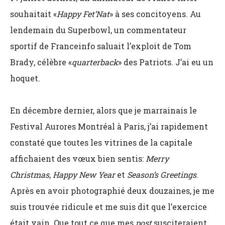
souhaitait «
Happy Fet’Nat
» à ses concitoyens. Au
lendemain du Superbowl, un commentateur
sportif de Franceinfo saluait l’exploit de Tom
Brady, célèbre «
quarterback
» des Patriots. J’ai eu un
hoquet.
En décembre dernier, alors que je marrainais le
Festival Aurores Montréal à Paris, j’ai rapidement
constaté que toutes les vitrines de la capitale
affichaient des vœux bien sentis:
Merry
Christmas
,
Happy New Year
et
Season’s Greetings
.
Après en avoir photographié deux douzaines, je me
suis trouvée ridicule et me suis dit que l’exercice
était vain. Que tout ce que mes
post
susciteraient,