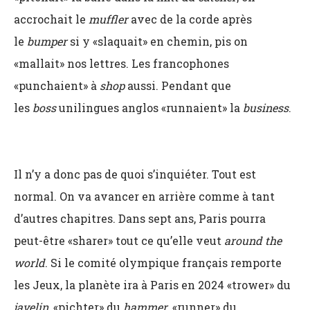
accrochait le
muffler
avec de la corde après
le
bumper
si y «slaquait» en chemin, pis on
«mallait» nos lettres. Les francophones
«punchaient» à
shop
aussi. Pendant que
les
boss
unilingues anglos «runnaient» la
business
.
Il n’y a donc pas de quoi s’inquiéter. Tout est
normal. On va avancer en arrière comme à tant
d’autres chapitres. Dans sept ans, Paris pourra
peut-être «sharer» tout ce qu’elle veut
around the
world
. Si le comité olympique français remporte
les Jeux, la planète ira à Paris en 2024 «trower» du
javelin
, «pichter» du
hammer
, «runner» du