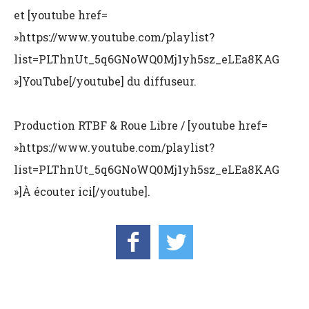
et [youtube href=
»https://www.youtube.com/playlist?
list=PLThnUt_5q6GNoWQ0Mj1yh5sz_eLEa8KAG
»]YouTube[/youtube] du diffuseur.
Production
RTBF & Roue Libre / [youtube href=
»https://www.youtube.com/playlist?
list=PLThnUt_5q6GNoWQ0Mj1yh5sz_eLEa8KAG
»]À écouter ici[/youtube].