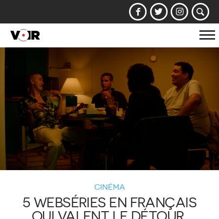
Af
la
na
CINÉMA
5 WEBSÉRIES EN FRANÇAIS
QUI VALENT LE DÉTOUR