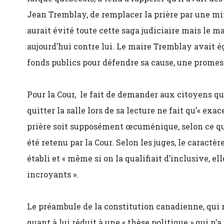
Jean Tremblay, de remplacer la prière par une 
aurait évité toute cette saga judiciaire mais le mai
aujourd’hui contre lui. Le maire Tremblay avait 
fonds publics pour défendre sa cause, une promesse
Pour la Cour, le fait de demander aux citoyens qui
quitter la salle lors de sa lecture ne fait qu’« exac
prière soit supposément œcuménique, selon ce qu’a
été retenu par la Cour. Selon les juges, le caractèr
établi et « même si on la qualifiait d’inclusive, e
incroyants ».
Le préambule de la constitution canadienne, qui r
quant à lui réduit à une « thèse politique » qui n’