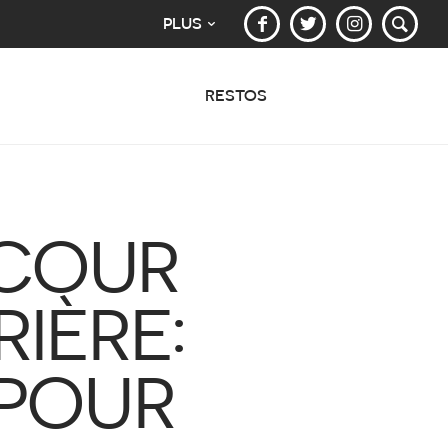
PLUS
RESTOS
 COUR
IÈRE:
 POUR