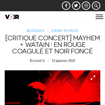
Af
la
BLOGUES
DANS TA FACE
na
[CRITIQUE CONCERT] MAYHEM
+ WATAIN : EN ROUGE
COAGULÉ ET NOIR FONCÉ
Kristof G.
13 janvier 2015