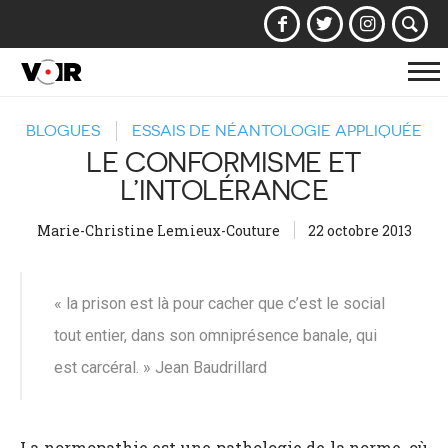
Af
la
BLOGUES
ESSAIS DE NÉANTOLOGIE APPLIQUÉE
na
LE CONFORMISME ET
L’INTOLÉRANCE
Marie-Christine Lemieux-Couture
22 octobre 2013
« la prison est là pour cacher que c’est le social
tout entier, dans son omniprésence banale, qui
est carcéral. » Jean Baudrillard
La normopathie est une pathologie de la norme, où