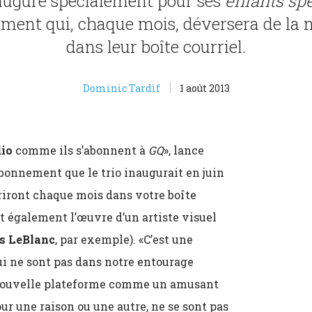
ugure spécialement pour ses
enfants spé
ement qui, chaque mois, déversera de la 
dans leur boîte courriel.
Dominic Tardif
1 août 2013
io
comme ils s’abonnent à
GQ
», lance
abonnement que le trio inaugurait en juin
riront chaque mois dans votre boîte
nt également l’œuvre d’un artiste visuel
s LeBlanc
, par exemple). «C’est une
ui ne sont pas dans notre entourage
te nouvelle plateforme comme un amusant
ur une raison ou une autre, ne se sont pas