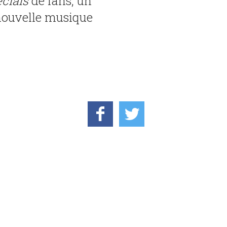
cials
de fans, un
nouvelle musique