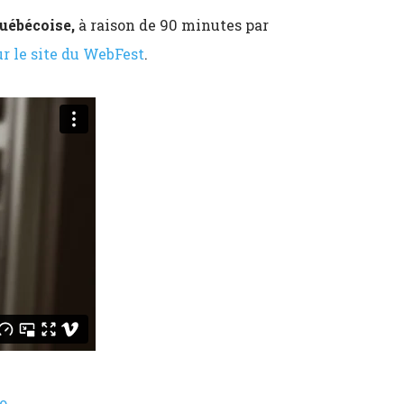
uébécoise,
à raison de 90 minutes par
ur le site du WebFest
.
o
.