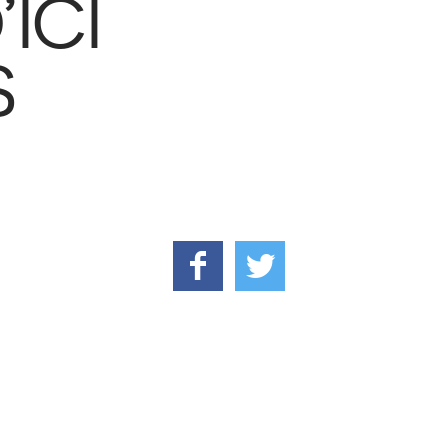
ICI
S