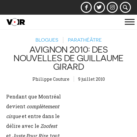
Af
la
BLOGUES
PARATHÉÂTRE
na
AVIGNON 2010: DES
NOUVELLES DE GUILLAUME
GIRARD
Philippe Couture
9 juillet 2010
Pendant que Montréal
devient
complètement
cirque
et entre dans le
délire avec le
Zoofest
et
Juste Pour Rire
, tout