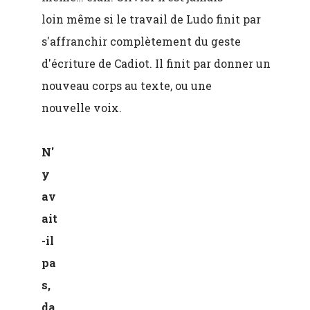
loin même si le travail de Ludo finit par
s'affranchir complètement du geste
d'écriture de Cadiot. Il finit par donner un
nouveau corps au texte, ou une
nouvelle voix.
N'
y
av
ait
-il
pa
s,
da