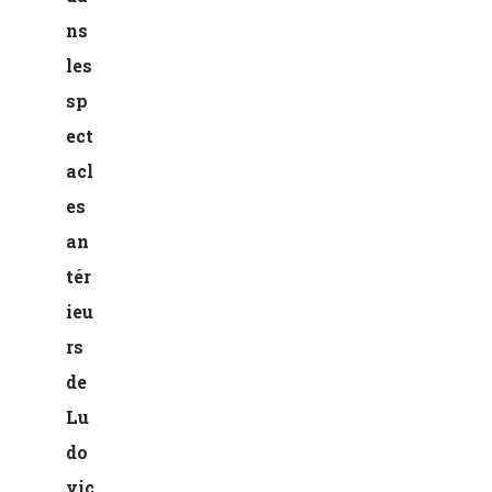
ns
les
sp
ect
acl
es
an
tér
ieu
rs
de
Lu
do
vic