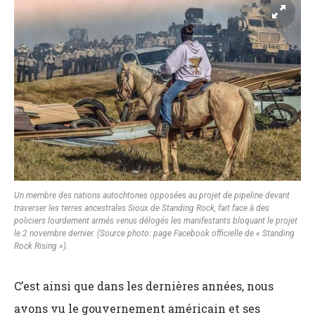
Un membre des nations autochtones opposées au projet de pipeline devant
traverser les terres ancestrales Sioux de Standing Rock, fait face à des
policiers lourdement armés venus délogés les manifestants bloquant le projet
le 2 novembre dernier. (Source photo: page Facebook officielle de « Standing
Rock Rising »).
C’est ainsi que dans les dernières années, nous
avons vu le gouvernement américain et ses