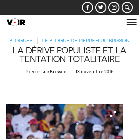
Af
la
BLOGUES
LE BLOGUE DE PIERRE-LUC BRISSON
na
LA DÉRIVE POPULISTE ET LA
TENTATION TOTALITAIRE
Pierre-Luc Brisson
13 novembre 2016