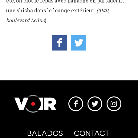
été, on clôt le repas avec panache en partageant
une shisha dans le lounge extérieur.
(9140,
boulevard Leduc
)
BALADOS
CONTACT