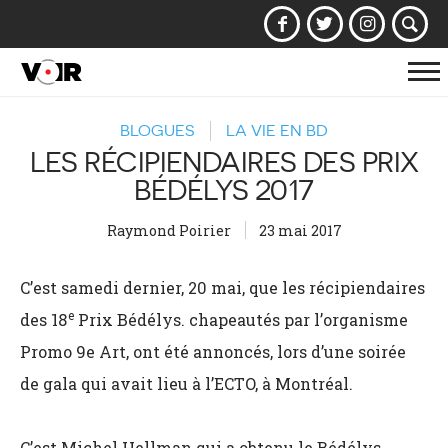
Af
la
BLOGUES
LA VIE EN BD
na
LES RÉCIPIENDAIRES DES PRIX
BÉDÉLYS 2017
Raymond Poirier
23 mai 2017
C’est samedi dernier, 20 mai, que les récipiendaires
e
des 18
Prix Bédélys. chapeautés par l’organisme
Promo 9e Art, ont été annoncés, lors d’une soirée
de gala qui avait lieu à l’ECTO, à Montréal.
C’est Michel Hellman qui a obtenu le Bédélys