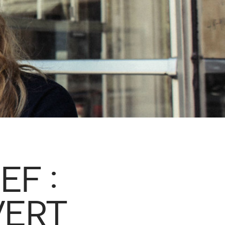
EF :
VERT