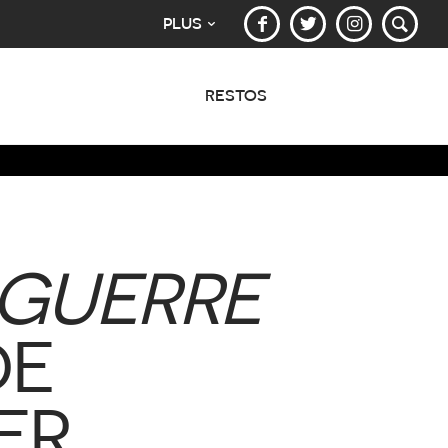
PLUS
RESTOS
 GUERRE
DE
ER