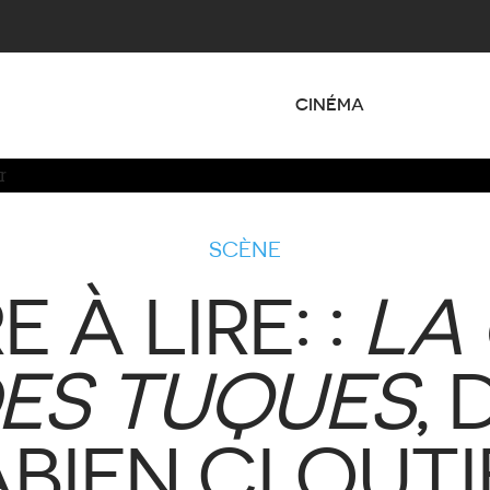
CINÉMA
SCÈNE
 À LIRE: :
LA
ES TUQUES
, 
ABIEN CLOUTI