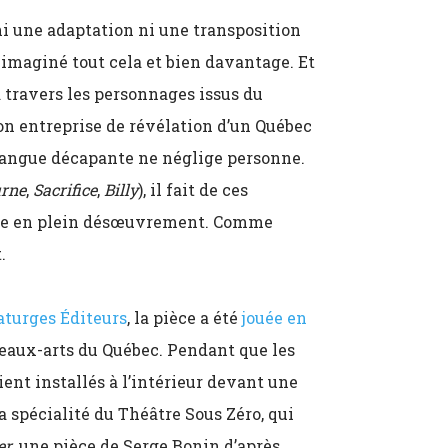
 ni une adaptation ni une transposition
imaginé tout cela et bien davantage. Et
à travers les personnages issus du
n entreprise de révélation d’un Québec
 langue décapante ne néglige personne.
rne
,
Sacrifice
,
Billy
), il fait de ces
nce en plein désœuvrement. Comme
.
aturges Éditeurs
, la pièce a été
jouée en
eaux-arts du Québec. Pendant que les
aient installés à l’intérieur devant une
a spécialité du Théâtre Sous Zéro, qui
er
, une pièce de Serge Bonin d’après