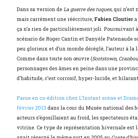
Dans sa version de
La guerre des tuques
, qui n’est
mais carrément une réécriture,
Fabien Cloutier
a 
ça n’a rien de particulièrement joli. Poursuivant 
scénario de Roger Cantin et Danyèle Patenaude so
peu glorieux et d’un monde déréglé, l’auteur à la
Comme dans toute son œuvre (
Scotstown
,
Cranbou
personnages des âmes en peine dans une provi
d’habitude, c’est corrosif, hyper-lucide, et hilarant
Parue en co-édition chez L’Instant scène et Dram
février 2013
dans la cour du Musée national des b
acteurs s’égosillaient au froid, les spectateurs ét
vitrine. Ce type de représentation hivernale est l
avait réservé le même sort en 2005 au
Conte d’hiv