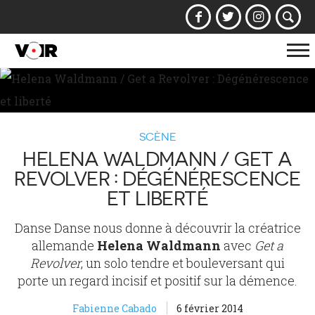
Af
la
na
SCÈNE
HELENA WALDMANN / GET A
REVOLVER : DÉGÉNÉRESCENCE
ET LIBERTÉ
Danse Danse nous donne à découvrir la créatrice
allemande
Helena Waldmann
avec
Get a
Revolver
, un solo tendre et bouleversant qui
porte un regard incisif et positif sur la démence.
Fabienne Cabado
6 février 2014