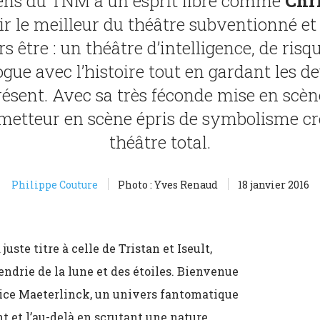
ens du TNM à un esprit libre comme
Chr
ir le meilleur du théâtre subventionné et l
s être : un théâtre d’intelligence, de risq
logue avec l’histoire tout en gardant les 
résent. Avec sa très féconde mise en scè
e metteur en scène épris de symbolisme c
théâtre total.
Philippe Couture
Photo : Yves Renaud
18 janvier 2016
uste titre à celle de Tristan et Iseult,
tendrie de la lune et des étoiles. Bienvenue
ice Maeterlinck, un univers fantomatique
t et l’au-delà en scrutant une nature