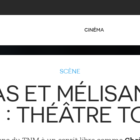
CINÉMA
SCÈNE
AS ET MÉLISA
 : THÉÂTRE T