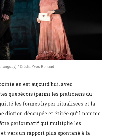
Castonguay) / Crédit: Yves Renaud
ointe en est aujourd’hui, avec
stes québécois (parmi les praticiens du
quitté les formes hyper-ritualisées et la
ne diction découpée et étirée qu’il nomme
âtre performatif qui multiplie les
t et vers un rapport plus spontané à la