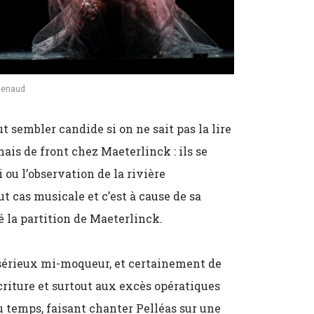
 Renaud
t sembler candide si on ne sait pas la lire
ais de front chez Maeterlinck : ils se
 ou l’observation de la rivière
t cas musicale et c’est à cause de sa
é la partition de Maeterlinck.
sérieux mi-moqueur, et certainement de
criture et surtout aux excès opératiques
u temps, faisant chanter Pelléas sur une