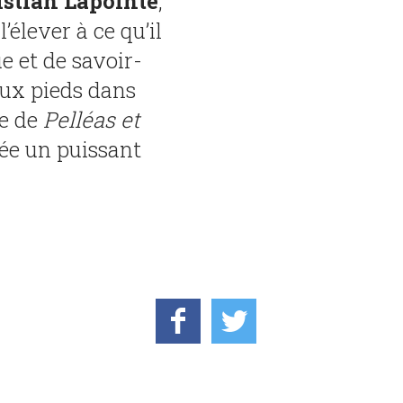
istian Lapointe
,
’élever à ce qu’il
ue et de savoir-
deux pieds dans
ne de
Pelléas et
rée un puissant