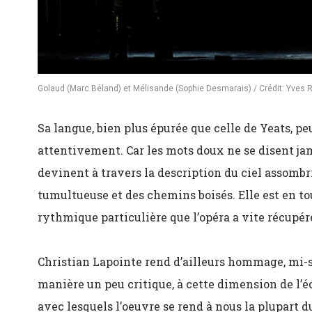
Golaud (Marc Béland) et Mélisande (Sophie Desmarais) / Crédit: Yves
Sa langue, bien plus épurée que celle de Yeats, peu
attentivement. Car les mots doux ne se disent jam
devinent à travers la description du ciel assombri
tumultueuse et des chemins boisés. Elle est en tou
rythmique particulière que l’opéra a vite récupér
Christian Lapointe rend d’ailleurs hommage, mi-
manière un peu critique, à cette dimension de l’é
avec lesquels l’oeuvre se rend à nous la plupart d