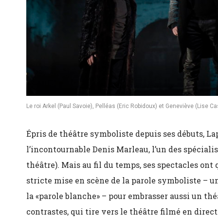
Le roi Arkel (Paul Savoie), Pelléas (Eric Robidoux) et Geneviève (Lise 
Épris de théâtre symboliste depuis ses débuts, Lap
l’incontournable Denis Marleau, l’un des spéciali
théâtre). Mais au fil du temps, ses spectacles ont 
stricte mise en scène de la parole symboliste – u
la «parole blanche» – pour embrasser aussi un thé
contrastes, qui tire vers le théâtre filmé en direc