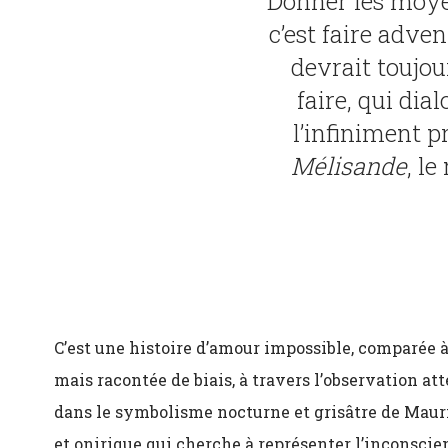
Donner les moy
c’est faire adven
devrait toujour
faire, qui dia
l’infiniment p
Mélisande
, l
C’est une histoire d’amour impossible, comparée à j
mais racontée de biais, à travers l’observation at
dans le symbolisme nocturne et grisâtre de Maur
et onirique qui cherche à représenter l’inconscien