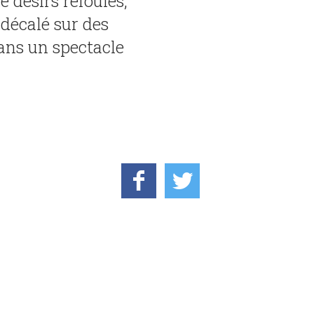
 désirs refoulés,
 décalé sur des
dans un spectacle