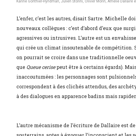
Karine Gonthier-Hyndman, Julien Storini, Olivier Morin, Amélie Dallair
L’enfer, c’est les autres, disait Sartre. Michelle d
nouveaux collègues : c’est d’abord d’eux que surgit
agressives ou intrusives. L’autre est un envahisse
qui crée un climat insoutenable de compétition. 
on pourrait se croire dans une traditionnelle oeuv
que
Queue cerise
peut être à certains égards). Mais
inaccoutumées : les personnages sont pulsionnel
correspondent à des clichés attendus, des archéty
à des dialogues en apparence badins mais rapidem
L’autre mécanisme de l’écriture de Dallaire est de
souterrains, aptes à évoquer l’inconscient et les