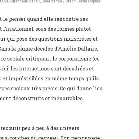
e et Eve Duranceau dans Queue cerise / Crédit: David Ospina
oit le penser quand elle rencontre ses
 l’irrationnel, sous des formes plutôt
ur qui pose des questions indiscrètes et
Sans la plume décalée d’Amélie Dallaire,
re sociale critiquant le corporatisme (ce
 ici, les interactions sont décadrées et
s et imprévisibles en même temps qu’ils
pes sociaux très précis. Ce qui donne lieu
ent déconstruits et inénarrables.
 recourir peu à peu à des univers
 sous-couches du cerveau. Son personnage