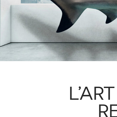
L’ART
R