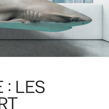
 : LES
RT