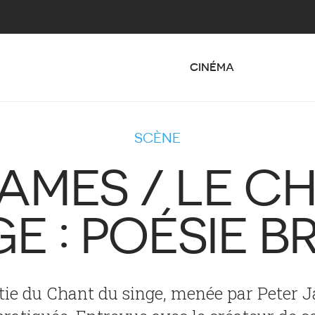
CINÉMA
SCÈNE
JAMES / LE C
GE : POÉSIE B
tie du Chant du singe, menée par Peter Ja