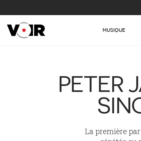
MUSIQUE
PETER 
SIN
La première par