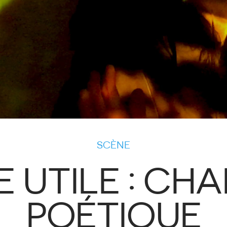
SCÈNE
E UTILE : CH
POÉTIQUE