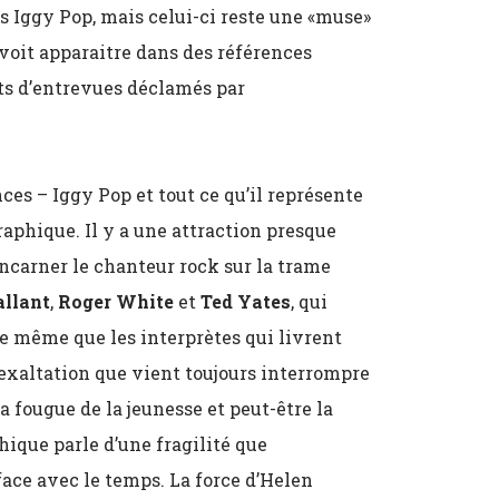
us Iggy Pop, mais celui-ci reste une «muse»
voit apparaitre dans des références
its d’entrevues déclamés par
es – Iggy Pop et tout ce qu’il représente
phique. Il y a une attraction presque
ncarner le chanteur rock sur la trame
allant
,
Roger White
et
Ted Yates
, qui
e même que les interprètes qui livrent
 exaltation que vient toujours interrompre
a fougue de la jeunesse et peut-être la
ique parle d’une fragilité que
 face avec le temps. La force d’Helen