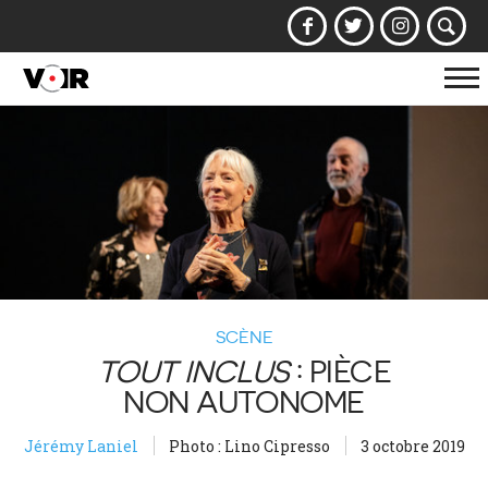
Af
la
na
SCÈNE
TOUT INCLUS
: PIÈCE
NON AUTONOME
Jérémy Laniel
Photo : Lino Cipresso
3 octobre 2019