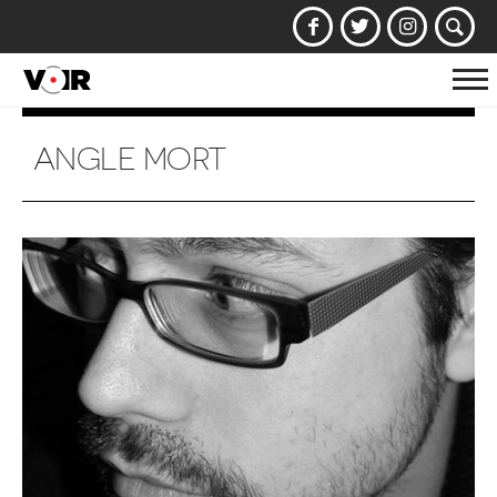
Af
la
na
ANGLE MORT