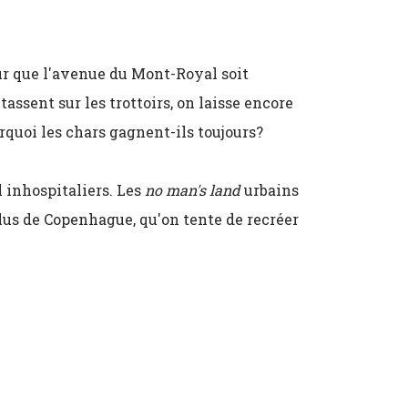
our que l'avenue du Mont-Royal soit
assent sur les trottoirs, on laisse encore
urquoi les chars gagnent-ils toujours?
l inhospitaliers. Les
no man's land
urbains
lus de Copenhague, qu'on tente de recréer