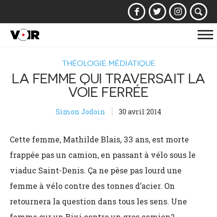
Af
la
THÉOLOGIE MÉDIATIQUE
na
LA FEMME QUI TRAVERSAIT LA
VOIE FERRÉE
Simon Jodoin
30 avril 2014
Cette femme, Mathilde Blais, 33 ans, est morte
frappée pas un camion, en passant à vélo sous le
viaduc Saint-Denis. Ça ne pèse pas lourd une
femme à vélo contre des tonnes d’acier. On
retournera la question dans tous les sens. Une
femme sur un Bixi contre un gros camion?