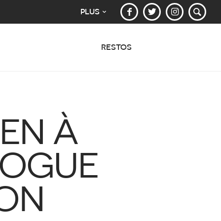
PLUS
RESTOS
IEN À
LOGUE
ION