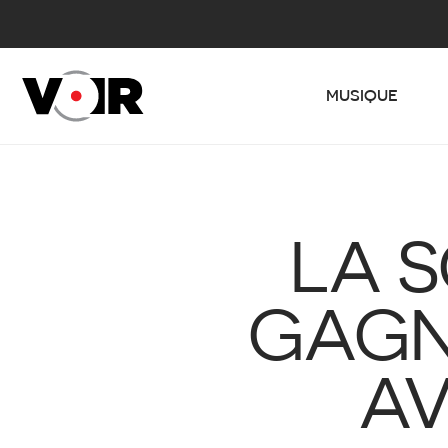
MUSIQUE
LA S
GAGN
AV