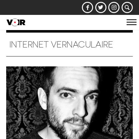
Af
la
na
INTERNET VERNACULAIRE