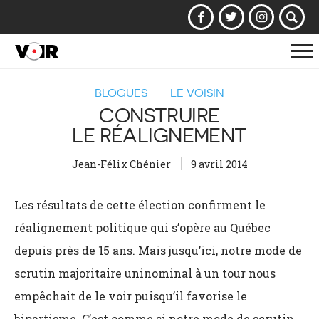
Af
la
BLOGUES
LE VOISIN
na
CONSTRUIRE
LE RÉALIGNEMENT
Jean-Félix Chénier
9 avril 2014
Les résultats de cette élection confirment le
réalignement politique qui s’opère au Québec
depuis près de 15 ans. Mais jusqu’ici, notre mode de
scrutin majoritaire uninominal à un tour nous
empêchait de le voir puisqu’il favorise le
bipartisme. C’est comme si notre mode de scrutin