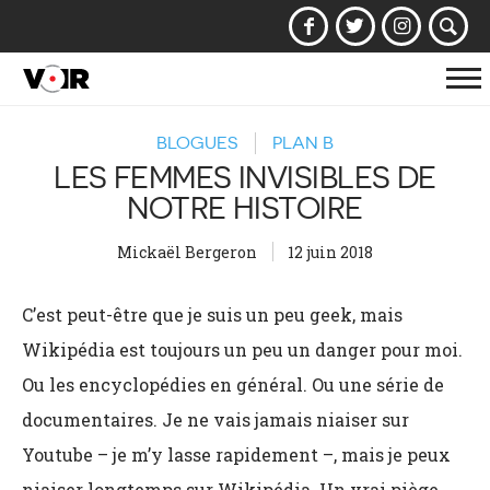
Af
la
BLOGUES
PLAN B
na
LES FEMMES INVISIBLES DE
NOTRE HISTOIRE
Mickaël Bergeron
12 juin 2018
C’est peut-être que je suis un peu geek, mais
Wikipédia est toujours un peu un danger pour moi.
Ou les encyclopédies en général. Ou une série de
documentaires. Je ne vais jamais niaiser sur
Youtube – je m’y lasse rapidement –, mais je peux
niaiser longtemps sur Wikipédia. Un vrai piège,