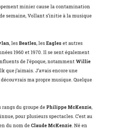
oppement minier cause la contamination
 de semaine, Vollant s’initie à la musique
ylan
, les
Beatles
, les
Eagles
et autres
nnées 1960 et 1970. Il se sent également
 influents de l’époque, notamment
Willie
folk que j’aimais. J’avais encore une
e découvrais ma propre musique. Quelque
es rangs du groupe de
Philippe McKenzie
,
nue, pour plusieurs spectacles. C’est au
cien du nom de
Claude McKenzie
. Né en