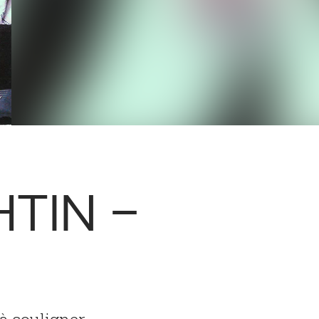
HTIN –