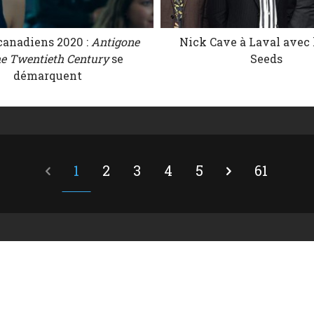
canadiens 2020 :
Antigone
Nick Cave à Laval avec 
e Twentieth Century
se
Seeds
démarquent
1
2
3
4
5
61