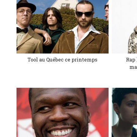
Tool au Québec ce printemps
Rap 
ma