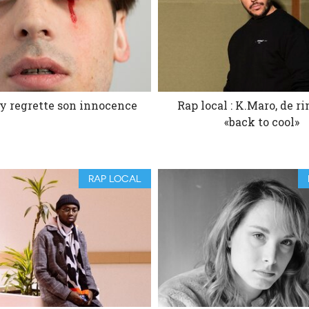
y regrette son innocence
Rap local : K.Maro, de r
«back to cool»
RAP LOCAL