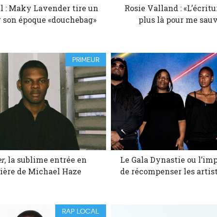
l : Maky Lavender tire un
Rosie Valland : «L’écritu
ur son époque «douchebag»
plus là pour me sau
PRIMEUR
er
, la sublime entrée en
Le Gala Dynastie ou l’im
ière de Michael Haze
de récompenser les artist
RAP LOCAL