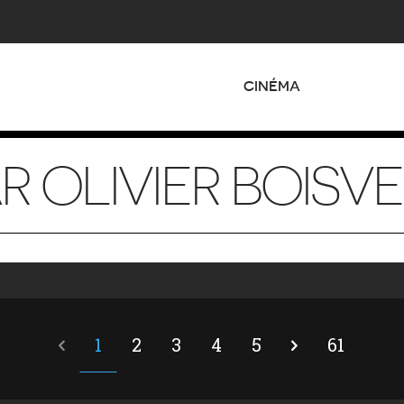
CINÉMA
AR OLIVIER BOIS
1
2
3
4
5
61