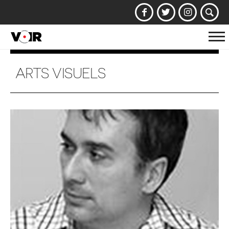
Af
la
na
ARTS VISUELS