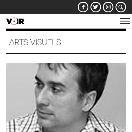
Af
la
na
ARTS VISUELS