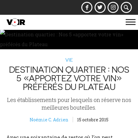
Af
la
na
VIE
DESTINATION QUARTIER : NOS
5 «APPORTEZ VOTRE VIN»
PRÉFÉRÉS DU PLATEAU
Les établissements pour lesquels on réserve nos
meilleures bouteilles.
Noémie C. Adrien
15 octobre 2015
Avec une soixantaine de restos où l’on peut