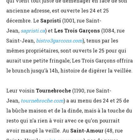
qui vient tout juste de déménager en face de son
ancienne adresse, est ouverte les 24 et 25
décembre. Le
Sapristi
(1001, rue Saint-
Jean,
sapristi.ca
) et
Les Trois Garçons
(1084, rue
Saint-Jean,
bistro3garcons.com
), tenus par les
mêmes propriétaires, sont ouverts le 25 pour qui
aurait une petite fringale; Les Trois Garçons offrira
le brunch jusqu’à 14h, histoire de digérer la veillée.
Leur voisin
Tournebroche
(1190, rue Saint-
Jean,
tournebroche.com
) a au menu des 24 et 25 de
la bûche maison et de la dinde, mais à la touche du
resto qui n’a rien à voir avec ce qu’on pourrait
avoir mangé la veille. Au
Saint-Amour
(48, rue