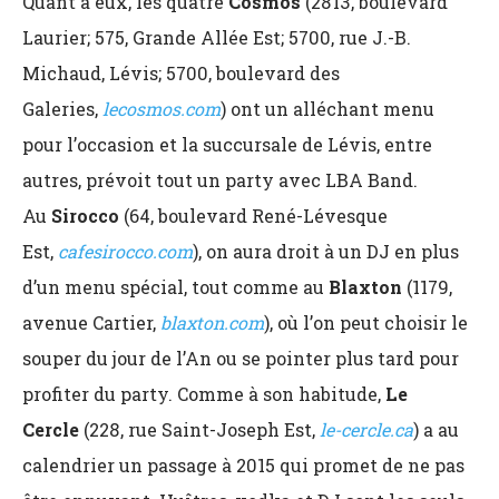
Quant à eux, les quatre
Cosmos
(2813, boulevard
Laurier; 575, Grande Allée Est; 5700, rue J.-B.
Michaud, Lévis; 5700, boulevard des
Galeries,
lecosmos.com
) ont un alléchant menu
pour l’occasion et la succursale de Lévis, entre
autres, prévoit tout un party avec LBA Band.
Au
Sirocco
(64, boulevard René-Lévesque
Est,
cafesirocco.com
), on aura droit à un DJ en plus
d’un menu spécial, tout comme au
Blaxton
(1179,
avenue Cartier,
blaxton.com
), où l’on peut choisir le
souper du jour de l’An ou se pointer plus tard pour
profiter du party. Comme à son habitude,
Le
Cercle
(228, rue Saint-Joseph Est,
le-cercle.ca
) a au
calendrier un passage à 2015 qui promet de ne pas