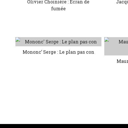
Olivier Choinière : Écran de
Jacq
fumée
Mononc’ Serge : Le plan pas con
Mauri