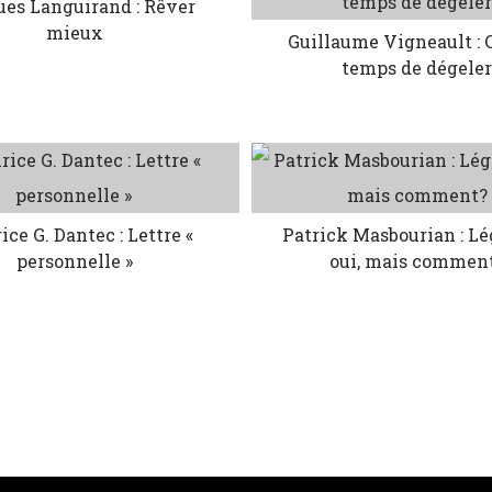
ues Languirand : Rêver
mieux
Guillaume Vigneault : C
temps de dégele
ce G. Dantec : Lettre «
Patrick Masbourian : Lég
personnelle »
oui, mais commen