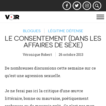
Af
la
BLOGUES
LÉGITIME DÉFENSE
na
LE CONSENTEMENT (DANS LES
AFFAIRES DE SEXE)
Véronique Robert
26 octobre 2013
De nombreuses discussions cette semaine sur ce
qu’est une agression sexuelle.
Je ne ferai pas ici la critique d’une œuvre
littéraire, bonne ou mauvaise, poétiquement
scabreuse ou de mauvais goût. Ce n’est pas mon