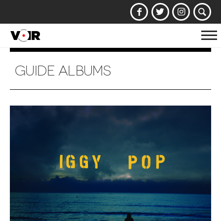
Af
la
na
GUIDE ALBUMS