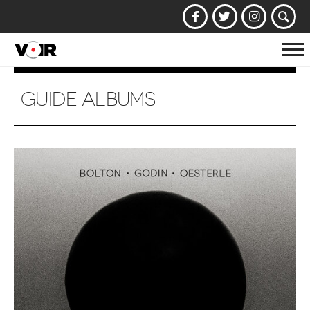
Af
la
na
GUIDE ALBUMS