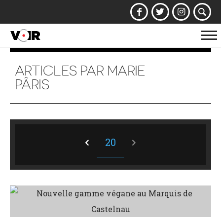
Af
la
na
ARTICLES PAR MARIE
PÂRIS
20