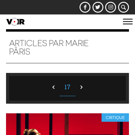
Af
la
na
ARTICLES PAR MARIE
PÂRIS
17
CRITIQUE