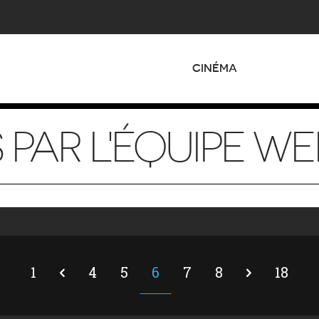
CINÉMA
 PAR L'ÉQUIPE WE
1
4
5
6
7
8
18