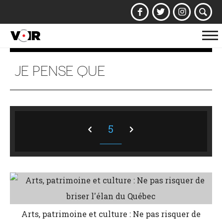
Af
la
na
JE PENSE QUE
5
Arts, patrimoine et culture : Ne pas risquer de