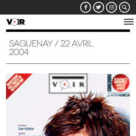
Af
la
na
SAGUENAY / 22 AVRIL
2004