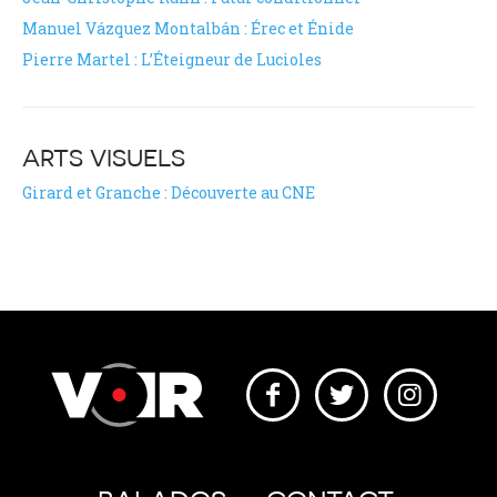
Manuel Vázquez Montalbán : Érec et Énide
Pierre Martel : L’Éteigneur de Lucioles
ARTS VISUELS
Girard et Granche : Découverte au CNE